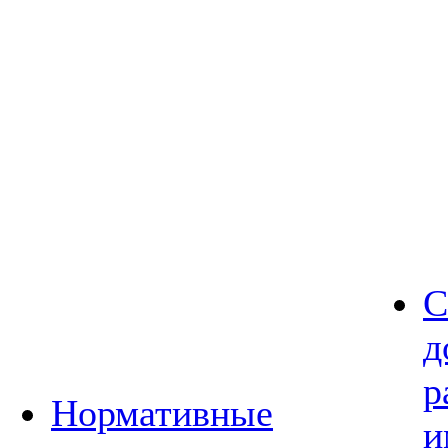
С
д
р
Нормативные
и