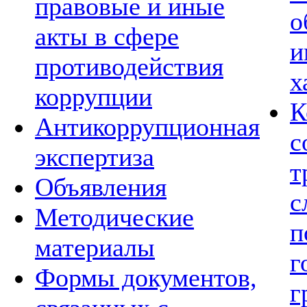
правовые и иные
о
акты в сфере
и
противодействия
х
коррупции
К
Антикоррупционная
с
экспертиза
т
Объявления
с
Методические
п
материалы
г
Формы документов,
г