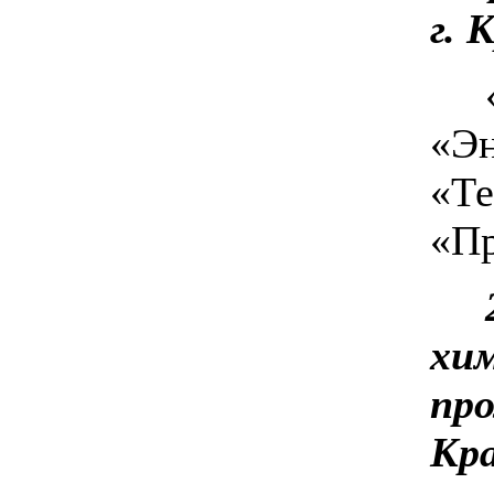
г. 
«Эн
«Те
«Пр
хи
пр
Кра