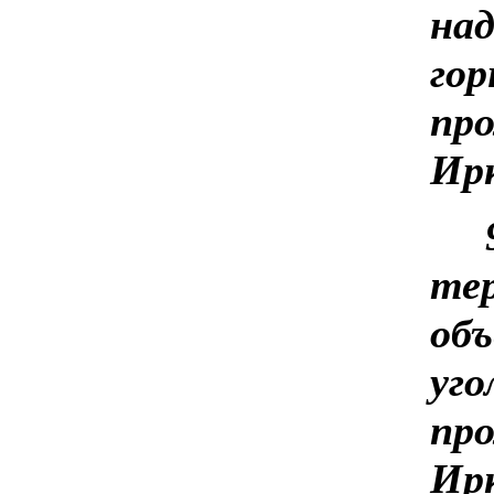
над
гор
про
Ир
тер
объ
уго
про
Ир