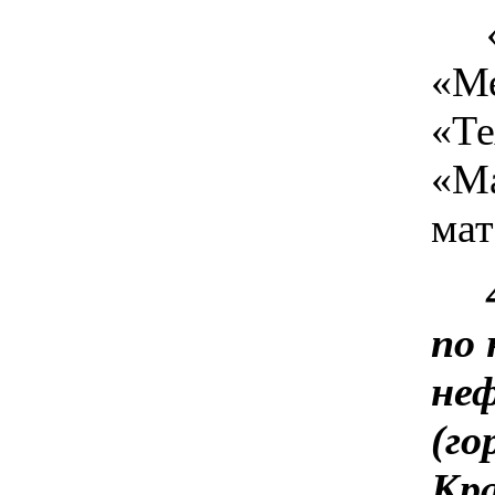
«Ме
«Те
«Ма
мат
по 
не
(го
Кра