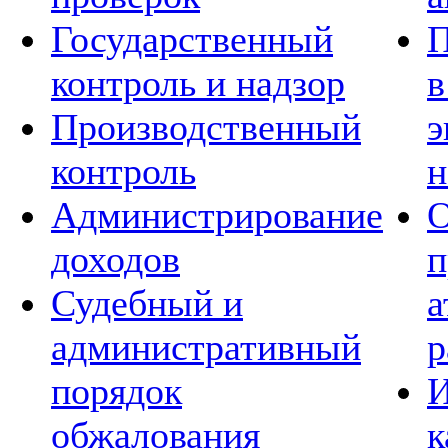
Государственный
П
контроль и надзор
в
Производственный
э
контроль
н
Администрирование
О
доходов
п
Судебный и
а
административный
р
порядок
И
обжалования
к