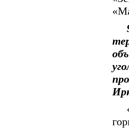
«Ма
тер
объ
уго
пр
Ир
гор