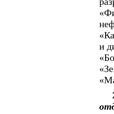
раз
«Фи
неф
«Ка
и д
«Бо
«Зе
«Ма
от