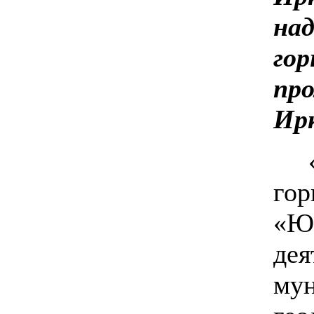
над
гор
про
Ир
гор
«Юр
дея
мун