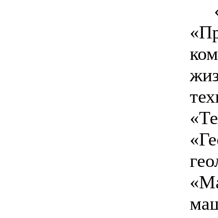
«Пр
ком
жиз
тех
«Те
«Ге
гео
«Ма
маш