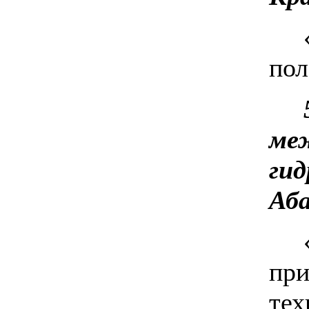
пол
меж
гид
Аба
при
тех