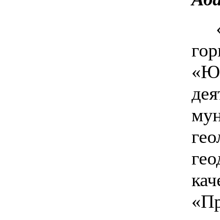
гор
«Юр
дея
мун
гео
гео
кач
«Пр