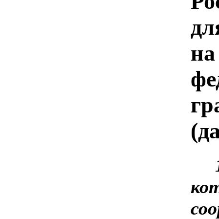
Ро
дл
на
фе
гр
(д
1.
кот
со