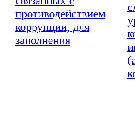
связанных с
с
противодействием
у
коррупции, для
к
заполнения
и
(
к