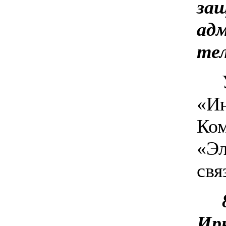
за
ад
тел
«Ин
Ком
«Эл
свя
Ир