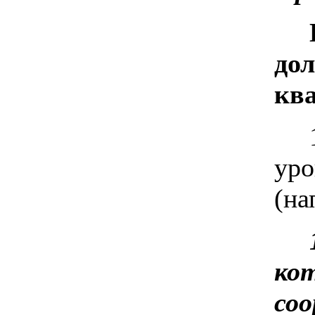
до
кв
уро
(на
кот
со