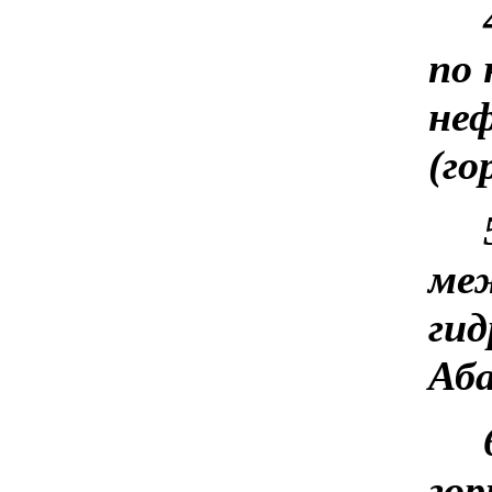
по 
не
(го
меж
гид
Аба
гор