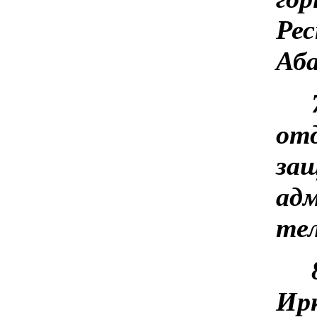
Рес
Аба
от
за
ад
тел
Ир