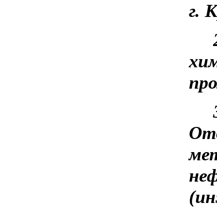
г. 
хи
про
Отд
мет
не
(ин