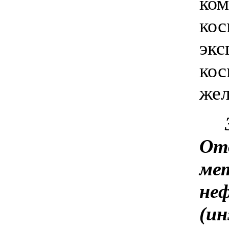
ком
кос
экс
кос
жел
Отд
мет
не
(ин