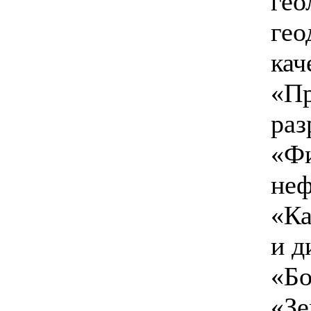
гео
гео
кач
«Пр
раз
«Фи
неф
«Ка
и д
«Бо
«Зе