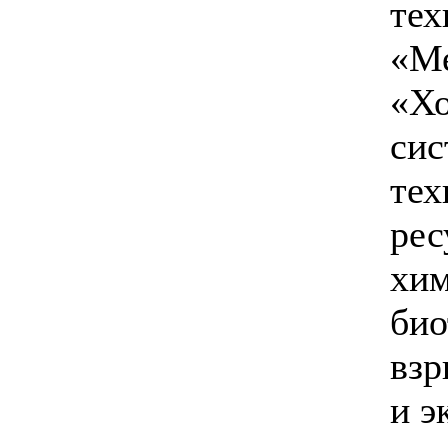
тех
«Ме
«Хо
сис
тех
рес
хим
био
взр
и э