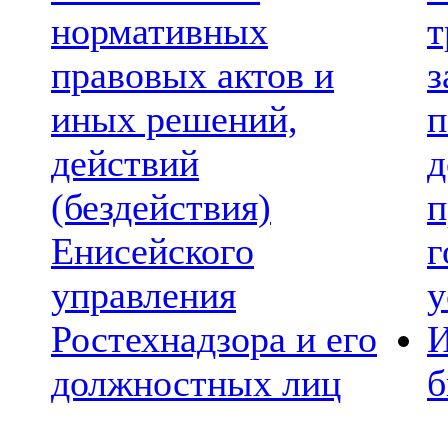
нормативных
т
правовых актов и
з
иных решений,
п
действий
д
(бездействия)
п
Енисейского
г
управления
у
Ростехнадзора и его
И
должностных лиц
б