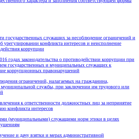
ущественного характера и заполнения соответствующей формы
сти государственных служащих за несоблюдение ограничений и
об урегулировании конфликта интересов и неисполнение
одействия коррупции
2016 годах законодательства о противодействии коррупции при
нием государственных и муниципальных служащих к
ение коррупционных правонарушений
людения ограничений, налагаемых на гражданина,
 муниципальной службы, при заключении им трудового или
ей
влечения к ответственности должностных лиц за непринятие
нию конфликта интересов
ыми (муниципальными) служащими норм этики в целях
рушениям
учение и дачу взятки и мерах административной