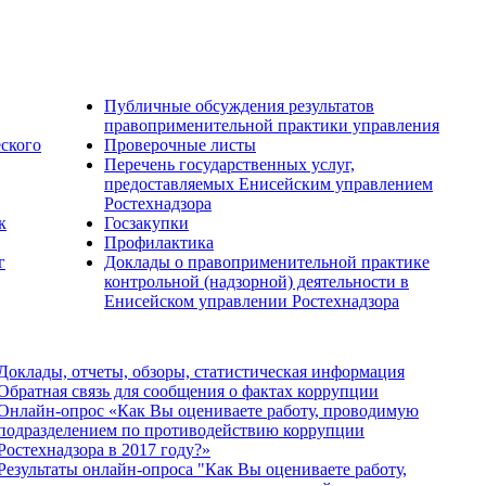
Публичные обсуждения результатов
правоприменительной практики управления
еского
Проверочные листы
Перечень государственных услуг,
предоставляемых Енисейским управлением
Ростехнадзора
к
Госзакупки
Профилактика
г
Доклады о правоприменительной практике
контрольной (надзорной) деятельности в
Енисейском управлении Ростехнадзора
Доклады, отчеты, обзоры, статистическая информация
Обратная связь для сообщения о фактах коррупции
Онлайн-опрос «Как Вы оцениваете работу, проводимую
подразделением по противодействию коррупции
Ростехнадзора в 2017 году?»
Результаты онлайн-опроса "Как Вы оцениваете работу,