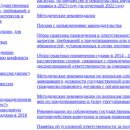
расходах, об имуществе и обязательствах им
осударственных
справки в 2023 году (за отчетный 2022 год)
, требований о
Методические рекомендации
интересов и
х
Письма с разъяснениями законодательства
упции, для
Обзор практики привлечения к ответственно
запретов, требований о предотвращении или 
твах
обязанностей, установленных в целях против
едению
Обзор практики применения судами в 2014 - 
нию конфликта
рассмотрении споров, связанных с привлече
дисциплинарной ответственности за соверш
миссии (анонс)
Методические рекомендации по вопросам соб
замещавшего должности государственной или
омиссии
гражданско-правового договора с организаци
Методические рекомендации по вопросам при
подразделением
мер по предотвращению и (или) урегулирова
ду?»
проводимую
Рекомендации по соблюдению государственн
адзора в 2018
противодействия коррупции и иным правона
Памятка об уголовной ответственности за пол