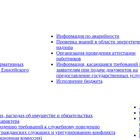
Информация по аварийности
Проверка знаний в области энергетич
надзора
Организация проведения аттестации
работников
ормативных
Информация, касающаяся требований 
) Енисейского
заявителям при подаче документов на
предоставление государственных услу
Исполнение бюджета
х, расходах,об имуществе и обязательствах
арактера
людению требований к служебному поведению
 гражданских служащих и урегулированию конфликта
тационная комиссия)