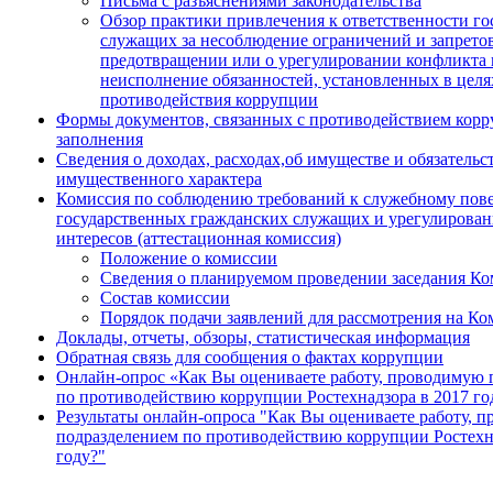
Письма с разъяснениями законодательства
Обзор практики привлечения к ответственности г
служащих за несоблюдение ограничений и запретов
предотвращении или о урегулировании конфликта 
неисполнение обязанностей, установленных в целя
противодействия коррупции
Формы документов, связанных с противодействием корр
заполнения
Сведения о доходах, расходах,об имуществе и обязательс
имущественного характера
Комиссия по соблюдению требований к служебному пов
государственных гражданских служащих и урегулирова
интересов (аттестационная комиссия)
Положение о комиссии
Сведения о планируемом проведении заседания Ко
Состав комиссии
Порядок подачи заявлений для рассмотрения на К
Доклады, отчеты, обзоры, статистическая информация
Обратная связь для сообщения о фактах коррупции
Онлайн-опрос «Как Вы оцениваете работу, проводимую 
по противодействию коррупции Ростехнадзора в 2017 го
Результаты онлайн-опроса "Как Вы оцениваете работу, 
подразделением по противодействию коррупции Ростехн
году?"