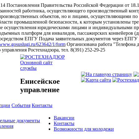
а 14 Постановления Правительства Российской Федерации от 18
язанностей работника, осуществляющего производственный конт
производственных объектов, но и лицами, осуществляющими по
области промышленной безопасности, к которым установлены т
чале осуществления юридическими лицами и индивидуальными пр
одъемных платформ для инвалидов, пассажирских конвейеров (д
 посредством ЕПГУ
Подача заявительных документов через ЕПГУ 
//www.gosuslugi.ru/623642/1/form
Организована работа "Телефона 
правления Ростехнадзора, тел. 8(391) 252-29-25
Основной сайт
службы
Енисейское
управление
упции
События
Контакты
Вакансии
тельные документы
Контакты
вления
Возможности для молодежи