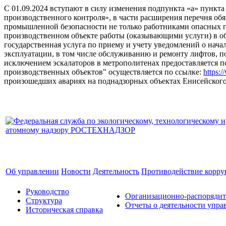
С 01.09.2024 вступают в силу изменения подпункта «а» пункт
производственного контроля», в части расширения перечня об
промышленной безопасности не только работниками опасных 
производственном объекте работы (оказывающими услуги) в 
государственная услуга по приему и учету уведомлений о на
эксплуатации, в том числе обслуживанию и ремонту лифтов, п
исключением эскалаторов в метрополитенах предоставляется
производственных объектов" осуществляется по ссылке:
https:
произошедших авариях на поднадзорных объектах Енисейского у
Об управлении
Новости
Деятельность
Противодействие корр
Руководство
Организационно-распоряди
Структура
Отчеты о деятельности упра
Историческая справка