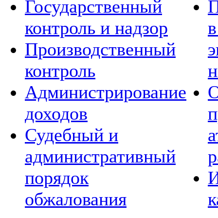
Государственный
П
контроль и надзор
в
Производственный
э
контроль
н
Администрирование
О
доходов
п
Судебный и
а
административный
р
порядок
И
обжалования
к