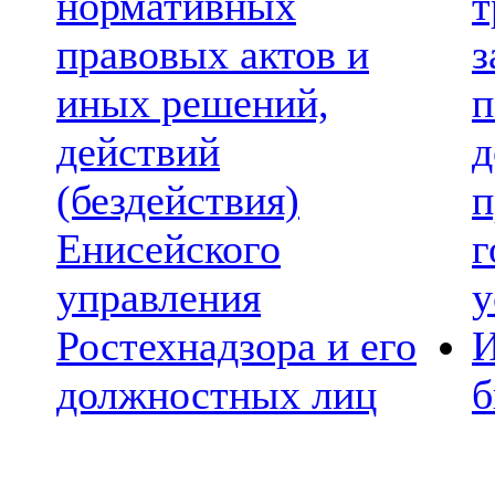
нормативных
т
правовых актов и
з
иных решений,
п
действий
д
(бездействия)
п
Енисейского
г
управления
у
Ростехнадзора и его
И
должностных лиц
б