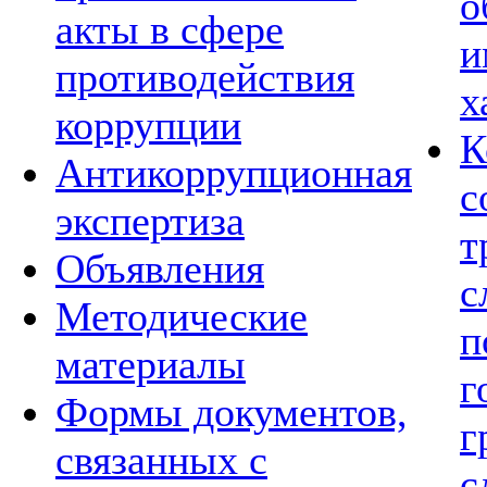
о
акты в сфере
и
противодействия
х
коррупции
К
Антикоррупционная
с
экспертиза
т
Объявления
с
Методические
п
материалы
г
Формы документов,
г
связанных с
с