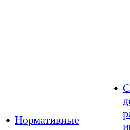
С
д
р
Нормативные
и