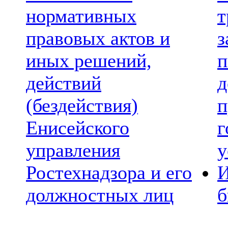
нормативных
т
правовых актов и
з
иных решений,
п
действий
д
(бездействия)
п
Енисейского
г
управления
у
Ростехнадзора и его
И
должностных лиц
б