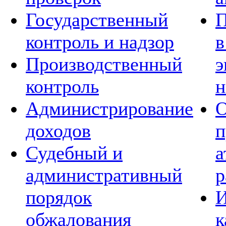
Государственный
П
контроль и надзор
в
Производственный
э
контроль
н
Администрирование
О
доходов
п
Судебный и
а
административный
р
порядок
И
обжалования
к