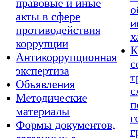
правовые и иные
о
акты в сфере
и
противодействия
х
коррупции
К
Антикоррупционная
с
экспертиза
т
Объявления
с
Методические
п
материалы
г
Формы документов,
г