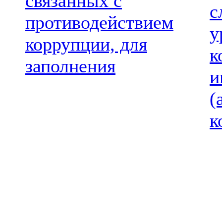
связанных с
с
противодействием
у
коррупции, для
к
заполнения
и
(
к